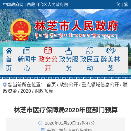
中国政府网
|
西藏自治区人民政府网
简
|
繁
首
新闻中
政务公
政务服
政民互
醉美林
页
心
开
务
动
芝
您当前所在位置：
首页
/
政务公开
/
重点领域信息公开
/
财
政资金
/
2020
/
财政预算
林芝市医疗保障局2020年度部门预算
2020年01月20日 17时47分
来源：
林芝市医疗保障局