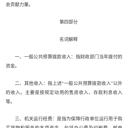
会贡献力量。
第四部分
名词解释
一
、一般公共预算拨款收入：指财政
部门
当年拨付的
资金。
二
、其他收入
：指
上述
“
一般公共预算拨款收入
”
以外
的收入。主
要
是按规定
动
用的
售房
收入、存款利息收入
等。
三、机关运行经费：是指为保障行政单位运行用于购
买货物和服务的各项资金，包括办公费及印刷费、邮电