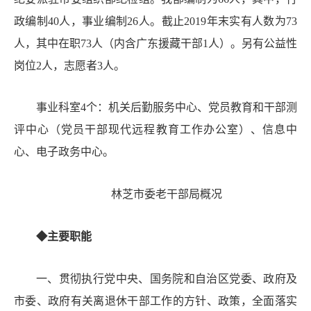
政编制
40人，事业编制26人。
截止
201
9
年末实有人数为
73
人，其中在职
73
人（内含广东援藏干部
1人）
。另有公益性
岗位
2人，志愿者3人。
事业科室
4个：机关后勤服务中心、党员教育和干部测
评中心（党员干部现代远程教育工作办公室）
、信息中
心、电子政务中心。
林芝市委老干部局概况
◆
主要职
能
一
、
贯彻执行党中央、国务院和自治区党委、政府
及
市委、政府有关离退休干部工作的方针、政策，全面落实