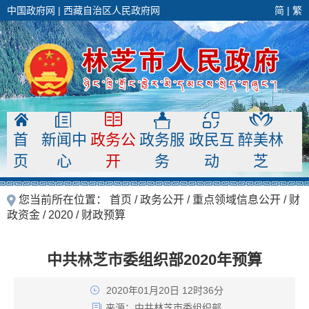
中国政府网
|
西藏自治区人民政府网
简
|
繁
首
新闻中
政务公
政务服
政民互
醉美林
页
心
开
务
动
芝
您当前所在位置：
首页
/
政务公开
/
重点领域信息公开
/
财
政资金
/
2020
/
财政预算
中共林芝市委组织部2020年预算
2020年01月20日 12时36分
来源：
中共林芝市委组织部