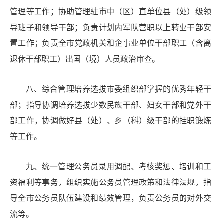
管理等工作；协助管理
驻市中（区）直单位县（处）级领
导班子和领导干部；
负责计划内
军
队
营职以上转业干部安
置工作；负责
全市党政机关和企事业单位干部职工（含离
退休干部职工）
出国（境）
人员
政治审查。
八
、
综合管理培养选拔
市委组织部掌握的
优秀年轻干
部
；指导协调培养选拔少数民族干部、妇女干部和党外干
部工作，协调做好县（处）、乡（科）级干部的挂职锻炼
等工作。
九
、
统一管理公务员录用调配、考核奖惩、培训和工
资福利等事务，组织实施公务员管理政策和法律法规，指
导全市公务员队伍建设和绩效管理，负责公务员的对外交
流等。