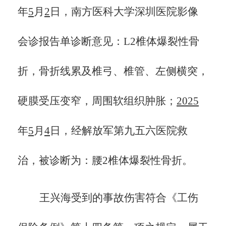
年
5
月
2
日，南方医科大学深圳医院影像
会诊报告单诊断意见：
L2椎体爆裂性骨
折，骨折线累及椎弓、椎管、左侧横突，
硬膜受压变窄，周围软组织肿胀；
2025
年
5
月
4
日，经解放军第九五六医院救
治，被诊断为：腰
2椎体爆裂性骨折。
王兴海
受到的事故伤害符合《工伤