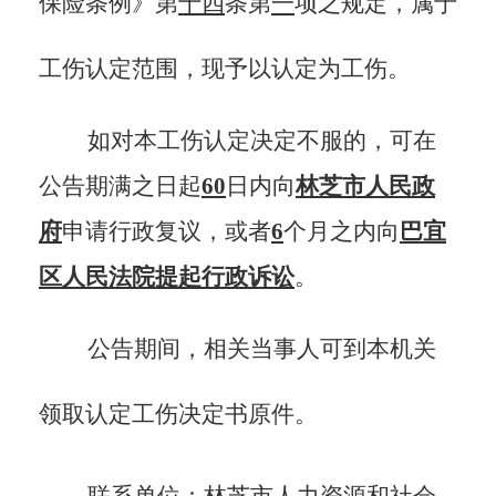
保险条例》第
十
四
条第
一
项之规定，
属于
工
伤
认定范围，现予以认定为工
伤
。
如对本工伤认定决定不服的，可
在
公告期满之日
起
60
日内向
林芝市人民政
府
申请行政复议，或者
6
个月之内
向
巴宜
区
人民法院提起行政诉讼
。
公告期间，相关当事人可到本机关
领取认定工伤决定书原件。
联系单位：林芝市人力资源和社会