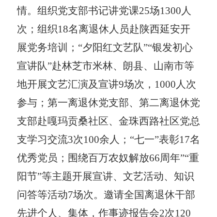
情。组织党支部书记讲党课
25场1300人
次；组织18名离退休人员赴陕西延安开
展党务培训；“夕阳红文艺队”“银发初心
宣讲队”赴林芝市米林、朗县、山南
市
等
地开展文艺汇演及宣讲
9场次，1000人次
参与；第一离退休党支部、第二离退休党
支部赴嘎玛贡桑社区、金珠西路社区党总
支学习交流3次100余人；“七一”表彰17名
优秀党员；围绕百万农奴解放66周年”“重
阳节”等主题开展宣讲、文艺活动、知识
问答等活动7场次。邀请全国离退休干部
先进个人、集体，作事迹报告会2次120