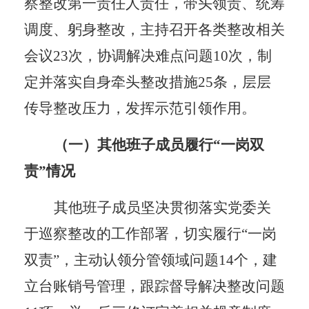
察整改第一责任人责任，
带头领责、统筹
调度、躬身整改，主持召开各类整改相关
会议
23次，协调解决
难点问题
10次，
制
定
并落实自身牵头
整改措施
25条
，
层层
传导整改压力，发挥示范引领作用。
（
一
）
其他班子成员履行
“一岗双
责”情况
其他班子成员坚决贯彻落实党委关
于巡察整改的工作部署，切实履行
“一岗
双责”，主动认领分管领域问题
14
个
，
建
立台账销号管理，跟踪
督导解决整改问题