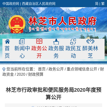
中国政府网
|
西藏自治区人民政府网
简
|
繁
首
新闻中
政务公
政务服
政民互
醉美林
页
心
开
务
动
芝
您当前所在位置：
首页
/
政务公开
/
重点领域信息公开
/
财
政资金
/
2020
/
财政预算
林芝市行政审批和便民服务局2020年度预
算公开