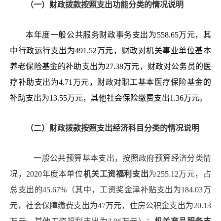
（一）财政拨款按照支出功能分类的情况说明
本年度一般公共服务财政事务支出为
558.65
万元，其
中行政运行支出为
491.52
万元，财政对
机关事业单位
基本
养老保险基金的补助支出为
27.38
万元，财政对公务员的医
疗补助支出为
4.71
万元，财政对职工基本医疗保险基金的
补助支出为
13.55
万元
，
其他社会保险缴费支出
1.36万元
。
（二）财政拨款按照支出经济科目分类的情况说明
一般公共预算基本支出，按照政府预算经济分类情
况，2020年度本单位
机关工资福利支出
为
255.12
万元，占
总支出的
45.67
%（其中，工资奖金津补贴支出为
184.03
万
元，社会保障缴费支出为
47
万元，住房公积金支出为
20.13