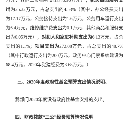
万元，其他工资福利支出为
3.96
万元）；
机关商品服务支
出
为
25.32
万元，占总支出的
4.53
%（其中，办公经费支出
为
17.17
万元，公务接待支出为
1.6
万元，公务用车运行支出
为
6.4
万元，维修维护费支出为
0.1
万元，其他商品和服务支
出为
0.05
万元）；
对和人和家庭补助支出为
6.13
万元，占总
支出的
1.1
%
；
项目支出为
272.08万元，占总支出的48.7%
（其中行政运行支出为200万元，政务中心门禁系统建设为
68.4万元，2020年党建经费为3.68万元。）
三、
2020年度政府性基金预算支出情况说明
。
我部门
2020年度没有政府性基金安排的支出。
四、财政拨款
“三公”经费预算情况说明