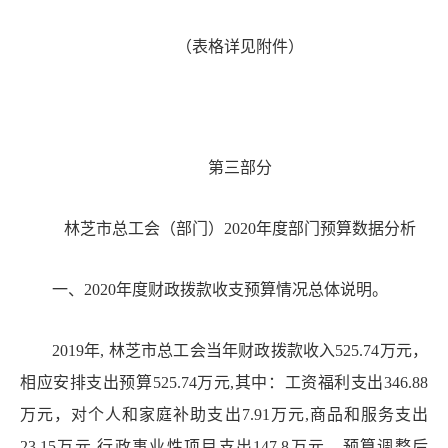
（表格详见附件）
第三部分
林芝市总工会（部门
）
20
20年度部门预算数据分析
一、
2020年度财政拨款收支预算情况总体说明。
2019
年
,
林芝市总工会当年财政拨款收入
525.74
万元，
相应安排支出预算
525.74
万元
,其中：工资福利支出346.88
万元，对个人和家庭补助支出
7.91
万元
,
商品和服务支出
23.15
万元
,
行政事业性项目支出
147.8
万元。预算调整后