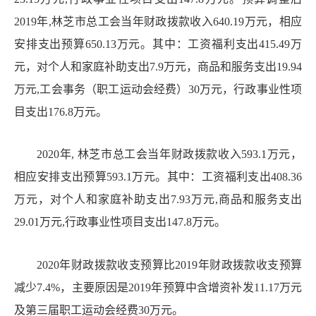
2019
年
,
林芝市总工会当年财政拨款收入
640.19
万元，相应
安排支出预算
650.13
万元
。其中：工资福利支出
415.49
万
元，对个人和家庭补助支出
7.9
万元，商品和服务支出
19.94
万元
,
工会事务（职工运动会经费）
30
万元，行政事业性项
目支出
176.8
万元。
2020
年
,
林芝市总工会当年财政拨款收入
593.1
万元，
相应安排支出预算
593.1
万元
。其中：工资福利支出
408.36
万元，对个人和家庭补助支出
7.93
万元
,
商品和服务支出
29.01
万元
,
行政事业性项目支出
147.8
万元。
2020
年财政拨款收支预算比
2019
年财政拨款收支预算
减少
7.4%
，主要原因是
2019
年预算中含增资补发
11.17
万元
及第三届职工运动会经费
30
万元。