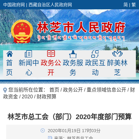
中国政府网
|
西藏自治区人民政府网
简
|
繁
首
新闻中
政务公
政务服
政民互
醉美林
页
心
开
务
动
芝
您当前所在位置：
首页
/
政务公开
/
重点领域信息公开
/
财
政资金
/
2020
/
财政预算
林芝市总工会（部门）2020年度部门预算
2020年01月19日 17时03分
来源：
林芝市总工会