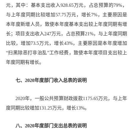
元，其中：基本支出收入
928.65
万元，占总预算的
79
%
，
与上年度同期比较增加
57.75
万元，增长
7
%
，主要原因是
本年度新增人员，致使本年度基本支出较上年度同期有增
长；项目支出收入
247
万元，占总预算
21
%
，与上年度同期
比较，增加
73.5
万元，增长
43
%
，主要原因是本年度增加
“
扫黑除恶打非治乱
”
工作经费，致使本年度项目支出较上
年度同期有增长。
七、
20
20
年度部门收入总表的说明
20
20
年，一般公共预算财政拨款
1175.65
万元，与上年
度同期比较增加
131.25
万元，增长
13
%
。
八、
20
20
年度部门支出总表的说明