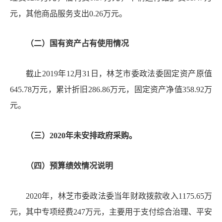
元，其他商品服务支出
0.26
万元
。
（二）国有资产占有使用情况
截止
201
9
年
12
月
31
日，林芝市委政法委固定资产
原值
6
45.78
万元，
累计折旧
286.86
万元，固定资产净值
358.92
万
元
。
（三）
20
20
年未安排政府采购。
（四）预算绩效情况说明
20
20
年，林芝市委政法委当年财政拨款收入
1175.65
万
元，其中专项经费
247
万元，主要用于支付综合治理、平安