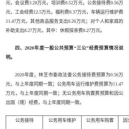
元，会议费
3.28
万元，培训费
0.52
万元，公务接待费
0.56
万
元，工会经费
12.5
万元，福利费
0.3
7
万元，车辆运行维护费
11.47
万元，其他商品服务支出
0.26
万元；对个人和家庭的
补助支出
8.27
万元，其中：休假探亲费
8.27
万元。
四、
20
20
年度一般公共预算
“
三公
”
经费预算情况说
明。
20
20
年度，林芝市委政法委公务接待费预算为
0.56
万
元，与上年度
同期一致
；公务用车运行维护费预算为
11.47
万元，与上年度同期
一致
；无公务用车购置费预算和因公
出国（境）经费，与上年度同期一致。
公务接待
公务用车维护
公务用车购置
因