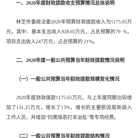
一、
20
20
年度财政拨款收支预算情况总体说明
林芝市委政法委
20
20
年预算财政拨款收入为
1175.65
万
元，其中：基本支出收入
928.65
万元，占总预算的
79
%
，
项目支出收入
247
万元，占总预算的
21
%
。
二、
20
20
年度一般公共预算当年财政拨款情况说明
（一）一般公共预算当年财政拨款规模变化情况
20
20
年度财政拨款
1175.65
万元，与上年度同期比较增
加了
131.25
万元，增长了
13
%
，增长的主要原因是新调入
工作人员，
并
增加
“
扫黑除恶打非治乱
”
等专项经费。
（二）一般公共预算当年财政拨款结构情况