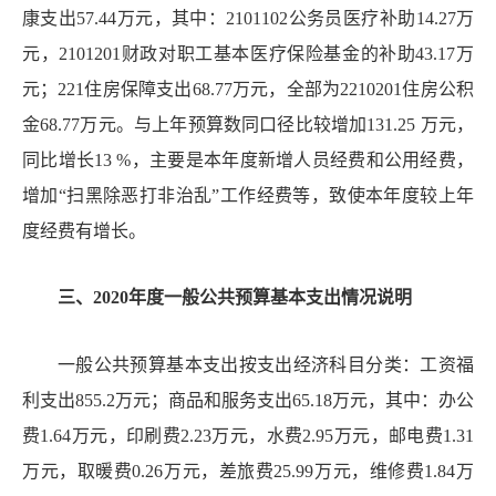
康支出
57.44
万元，其中：
2101102
公务员医疗补助
14.27
万
元，
2101201
财政对职工基本医疗保险基金的补助
43.17
万
元；
221
住房保障支出
68.77
万元，全部为
2210201
住房公积
金
68.77
万元。与上年预算数同口径比较增加
131.25
万元，
同比增长
13
%
，主要是本年度新增人员经费和公用经费，
增加
“
扫黑除恶打非治乱
”
工作经费等，致使本年度较上年
度经费有增长。
三、
20
20
年度一般公共预算基本支出情况说明
一般公共预算基本支出按支出经济科目分类：工资福
利支出
855.2
万元；商品和服务支出
65.18
万元，其中：办公
费
1.64
万元，印刷费
2.23
万元，水费
2.95
万元，邮电费
1.31
万元，取暖费
0.26
万元，差旅费
25.99
万元，维修费
1.84
万