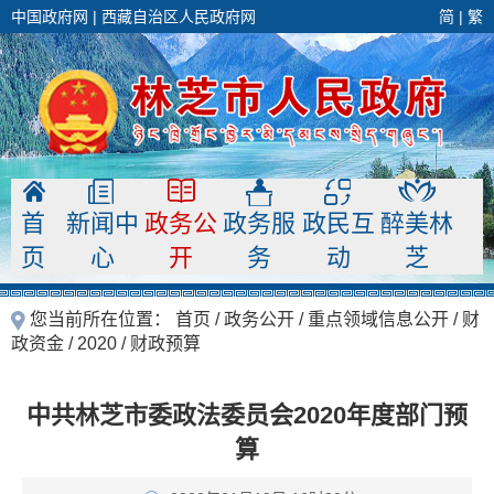
中国政府网
|
西藏自治区人民政府网
简
|
繁
首
新闻中
政务公
政务服
政民互
醉美林
页
心
开
务
动
芝
您当前所在位置：
首页
/
政务公开
/
重点领域信息公开
/
财
政资金
/
2020
/
财政预算
中共林芝市委政法委员会2020年度部门预
算