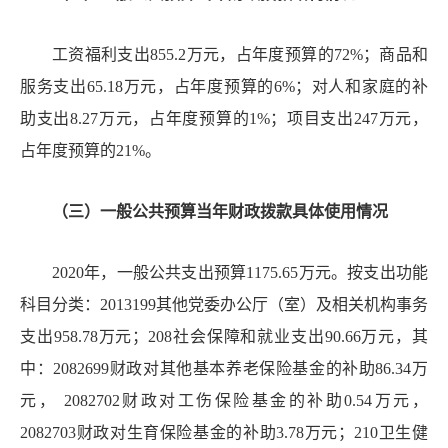
工资福利支出
855.2
万元，占年度预算的
72
%
；商品和
服务支出
65.18
万元，占年度预算的
6%
；对人和家庭的补
助支出
8.27
万元，占年度预算的
1
%
；项目支出
247
万元，
占年度预算的
21
%
。
（三）一般公共预算当年财政拨款具体使用情况
20
20
年，一般公共支出预算
1175.65
万元。按支出功能
科目分类：
2013199
其他党委办公厅（室）及相关机构事务
支出
958.78
万元；
208
社会保障和就业支出
90.66
万元，其
中：
2082699
财政对其他基本养老保险基金的补助
86.34
万
元，
2082702
财政对工伤保险基金的补助
0.54
万元，
2082703
财政对生育保险基金的补助
3.78
万元；
210
卫生健