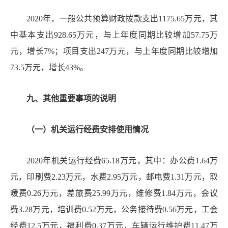
2
020
年，一般公共预算财政拨款支出
1175.65
万元，其
中基本支出
928.65
万元，与上年度同期比较增加
57.75
万
元，增长
7
%
；项目支出
247
万元，与上年度同期比较增加
73.5
万元，增长
43
%
。
九、其他重要事项的说明
（一）机关运行经费安排使用情况
20
20
年机关运行经费
65.18
万元，其中：办公费
1.64
万
元，印刷费
2.23
万元，水费
2.95
万元，邮电费
1.31
万元，取
暖费
0.26
万元，差旅费
25.99
万元，维修费
1.84
万元，会议
费
3.28
万元，培训费
0.52
万元，公务接待费
0.56
万元，工会
经费
1
2.5
万元，福利费
0.3
7
万元，车辆运行维护费
11.47
万