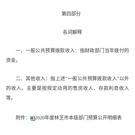
第四部分
名词解释
一
、一般公共预算拨款收入：指财政
部门
当年拨付的
资金。
二
、其他收入
：指
上述
“
一般公共预算拨款收入
”
以外
的收入。主
要
是按规定
动
用的
售房
收入、存款利息收入
等。
附件：
2020年度林芝市本级部门预算公开明细表