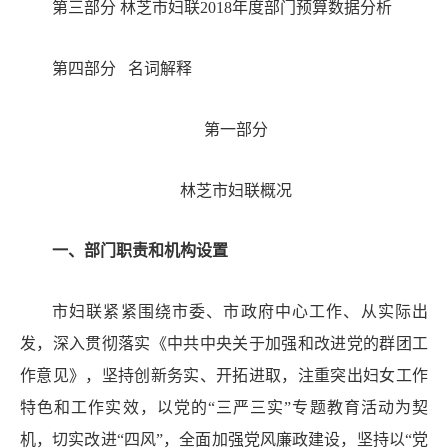
第三部分
林芝市妇联
2018
年度部门预算数据分析
第四部分
名词解释
第一部分
林芝市妇联
概况
一、
部门
职责和
机构设置
市妇联紧紧围绕
市委、市政府
中心工作、从实际出
发，
深入贯彻落实《中共中央关于加强和改进党的群团工
作意见》，
坚持创新务实、开拓进取，注重突出妇女工作
特色和工作实效，
以党的
“三严三实”专题教育活动为契
机，切实改进“四风”，全面加强党风廉政建设
，
坚持以
“党