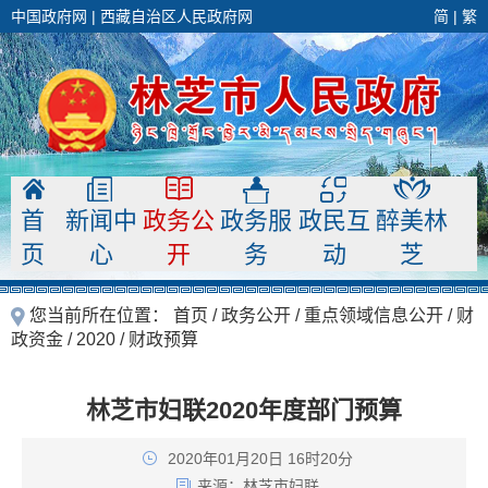
中国政府网
|
西藏自治区人民政府网
简
|
繁
首
新闻中
政务公
政务服
政民互
醉美林
页
心
开
务
动
芝
您当前所在位置：
首页
/
政务公开
/
重点领域信息公开
/
财
政资金
/
2020
/
财政预算
林芝市妇联2020年度部门预算
2020年01月20日 16时20分
来源：
林芝市妇联