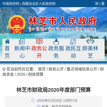
中国政府网
|
西藏自治区人民政府网
简
|
繁
首
新闻中
政务公
政务服
政民互
醉美林
页
心
开
务
动
芝
您当前所在位置：
首页
/
政务公开
/
重点领域信息公开
/
财
政资金
/
2020
/
财政预算
林芝市财政局2020年度部门预算
2020年01月20日 12时57分
来源：
林芝市财政局