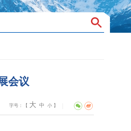
展会议
大
中
字号：【
小
】