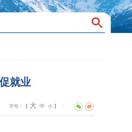
岗促就业
大
中
字号：【
小
】