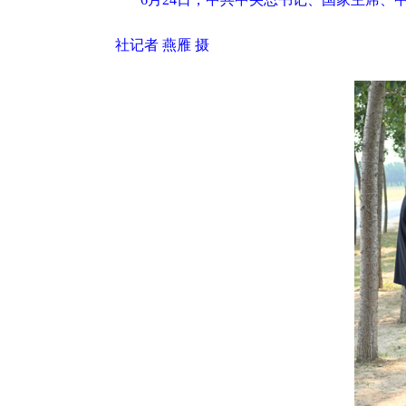
社记者 燕雁 摄