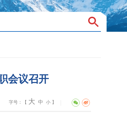
职会议召开
大
中
字号：【
小
】