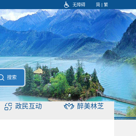
无障碍
简
|
繁
搜索
政民互动
醉美林芝