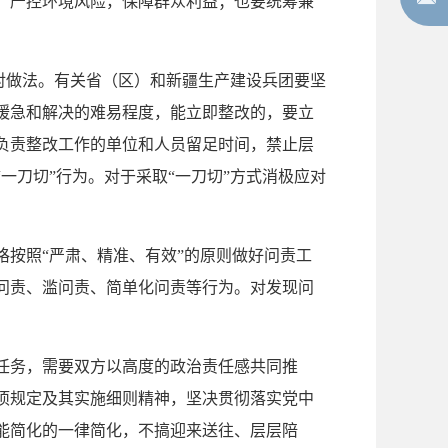
，严控环境风险，保障群众利益；也要统筹兼
应对做法。有关省（区）和新疆生产建设兵团要坚
缓急和解决的难易程度，能立即整改的，要立
负责整改工作的单位和人员留足时间，禁止层
一刀切”行为。对于采取“一刀切”方式消极应对
按照“严肃、精准、有效”的原则做好问责工
问责、滥问责、简单化问责等行为。对发现问
。
任务，需要双方以高度的政治责任感共同推
项规定及其实施细则精神，坚决贯彻落实党中
能简化的一律简化，不搞迎来送往、层层陪