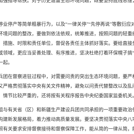
加强指导帮扶。对于历史遗留生态环境问题，既要坚持底线思维
停业停产等简单粗暴行为，以及“一律关停”“先停再说”等敷衍
环境问题的整改，要做到依法依规，统筹推进，按照问题的轻重
、措施、时限和责任单位，督促各责任主体抓好落实。要给直接
领域，更应当妥善处理、有序推进，坚决杜绝打着环保幌子搞“
一起。
兵团在督察进驻过程中，对需要问责的突出生态环境问题，要严格
又严格贯彻落实中央有关文件精神，避免以问责代替整改以及乱
，情节比较严重的，还将按有关程序报告中央纪委国家监委机关
组与有关省（区）和新疆生产建设兵团共同承担的一项重要政治
构建新发展格局，着力推动高质量发展。要坚决贯彻落实中央八
照有关要求安排督察接待和督察保障工作，能从简的一律从简，