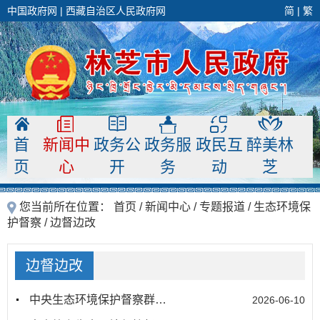
中国政府网
|
西藏自治区人民政府网
简
|
繁
首
新闻中
政务公
政务服
政民互
醉美林
页
心
开
务
动
芝
您当前所在位置：
首页
/
新闻中心
/
专题报道
/
生态环境保
护督察
/
边督边改
边督边改
中央生态环境保护督察群众信访举报交办和边督边改公开情况（第二十二批）
2026-06-10