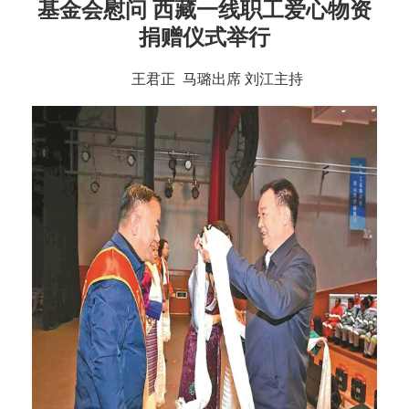
基金会慰问
西藏一线职工爱心物资
捐赠仪式举行
王君正 马璐出席
刘江主持